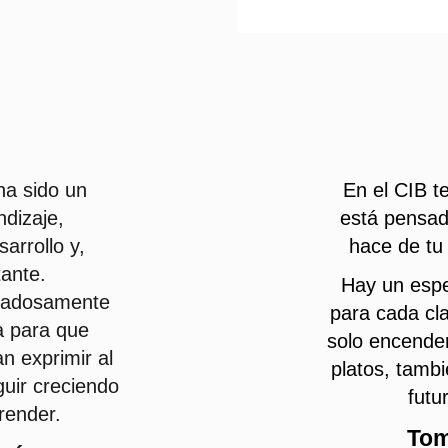
ha sido un
En el CIB t
dizaje,
está pensado
arrollo y,
hace de tu 
ante.
Hay un espe
idadosamente
para cada cl
a para que
solo encender
n exprimir al
platos, tamb
guir creciendo
futu
render.
Tom