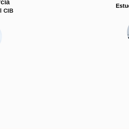
cía
Estu
l CIB